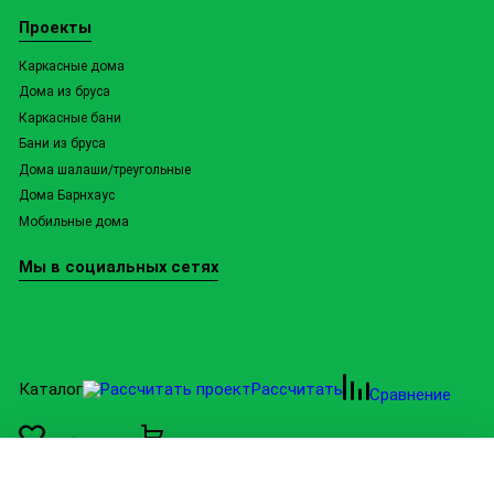
Проекты
Каркасные дома
Дома из бруса
Каркасные бани
Бани из бруса
Дома шалаши/треугольные
Дома Барнхаус
Мобильные дома
Мы в социальных сетях
Каталог
Рассчитать
Сравнение
Избранное
0
Корзина
Категории
Барнхаусы
Настройки cookie
Дома афрейм