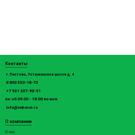
Контакты
г. Пестово, Устюженское шоссе д. 4
8 800 550-18-70
+7 921 207-98-91
пн-сб 09:00 - 18:00 по мск
info@vekovoi.ru
О компании
О нас