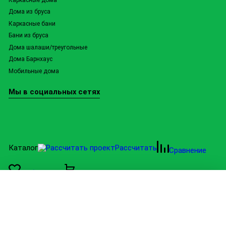
Дома из бруса
Каркасные бани
Бани из бруса
Дома шалаши/треугольные
Дома Барнхаус
Мобильные дома
Мы в социальных сетях
Каталог
Рассчитать
Сравнение
Избранное
0
Корзина
Категории
Барнхаусы
Настройки cookie
Дома афрейм
Бани
Мы используем обязательные cookie для работы сайта.
Каркасные дома
С вашего согласия можем использовать cookie и
Дома из бруса
идентификаторы, чтобы анализировать работу сайта,
Мобильные дома