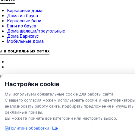
Каркасные дома
Дома из бруса
Каркасные бани
Бани из бруса
Дома шалаши/треугольные
Дома Барнхаус
Мобильные дома
ы в социальных сетях
Категории
Барнхаусы
Настройки cookie
Дома афрейм
Бани
Мы используем обязательные cookie для работы сайта.
Каркасные дома
С вашего согласия можем использовать cookie и идентификаторы
Дома из бруса
анализировать работу сайта, подбирать предложения и улучшать
Мобильные дома
Наши работы
рекламные показы.
Услуги
Вы можете принять все категории или настроить выбор.
% Акции
Камеры онлайн
Политика обработки ПДн
Vekovoi.ru