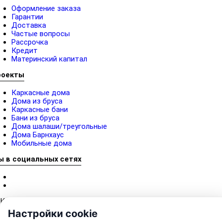
Оформление заказа
Гарантии
Доставка
Частые вопросы
Рассрочка
Кредит
Материнский капитал
роекты
Каркасные дома
Дома из бруса
Каркасные бани
Бани из бруса
Дома шалаши/треугольные
Дома Барнхаус
Мобильные дома
ы в социальных сетях
Категории
Барнхаусы
Настройки cookie
Дома афрейм