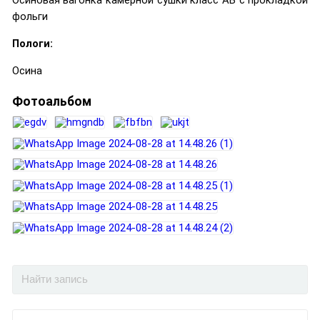
Осиновая вагонка камерной сушки класс АБ с прокладкой
фольги
Пологи:
Осина
Фотоальбом