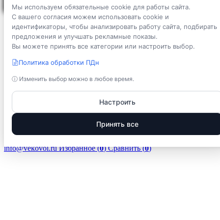
Каталог
Сравнение
Избранное
Мы используем обязательные cookie для работы сайта.
Категории
С вашего согласия можем использовать cookie и
Рассчитать
Барнхаусы
идентификаторы, чтобы анализировать работу сайта, подбирать
Дома афрейм
предложения и улучшать рекламные показы.
Бани
Вы можете принять все категории или настроить выбор.
Каркасные дома
Дома из бруса
Политика обработки ПДн
Мобильные дома
Наши работы
ⓘ Изменить выбор можно в любое время.
Услуги
% Акции
Настроить
Камеры онлайн
Vekovoi.ru
г. Пестово, Устюженское шоссе д. 4
Принять все
8 800 550-18-70
+7 921 207-98-91
пн-сб 09:00 - 18:00 по мск
info@vekovoi.ru
Избранное (
0
)
Сравнить (
0
)
Информация