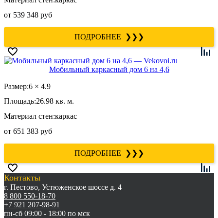
от
539 348 руб
❯❯❯
Мобильный каркасный дом 6 на 4,6
Размер:
6 × 4.9
Площадь:
26.98 кв. м.
Материал стен:
каркас
от
651 383 руб
❯❯❯
Контакты
г. Пестово, Устюженское шоссе д. 4
8 800 550-18-70
+7 921 207-98-91
пн-сб 09:00 - 18:00 по мск