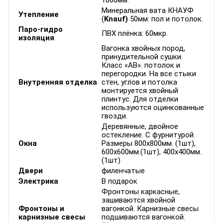
1000мм.
Минеральная вата КНАУФ
Утепление
(
Knauf)
50мм: пол и потолок.
Паро-гидро
ПВХ плёнка: 60мкр.
изоляция
Вагонка хвойных пород,
принудительной сушки.
Класс «АВ»: потолок и
перегородки. На все стыки
Внутренняя отделка
стен, углов и потолка
монтируется хвойный
плинтус. Для отделки
используются оцинкованные
гвозди.
Деревянные, двойное
остекление. С фурнитурой.
Окна
Размеры 800х800мм. (1шт),
600х600мм.(1шт), 400х400мм.
(1шт)
Двери
филенчатые
Электрика
В подарок
Фронтоны каркасные,
зашиваются хвойной
Фронтоны и
вагонкой. Карнизные свесы
карнизные свесы
подшиваются вагонкой.