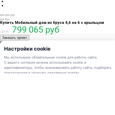
Купить Мобильный дом из бруса 4,6 на 6 с крыльцом
799 065 руб
ЦЕНА:
Заказать проект
Категории
Барнхаусы
Настройки cookie
Дома афрейм
Бани
Мы используем обязательные cookie для работы сайта.
Каркасные дома
Каталог
Рассчитать
С вашего согласия можем использовать cookie и
Сравнение
Дома из бруса
идентификаторы, чтобы анализировать работу сайта, подбирать
Мобильные дома
Наши работы
предложения и улучшать рекламные показы.
Избранное
0
Корзина
Услуги
Вы можете принять все категории или настроить выбор.
% Акции
Камеры онлайн
Политика обработки ПДн
Vekovoi.ru
г. Пестово, Устюженское шоссе д. 4
ⓘ Изменить выбор можно в любое время.
8 800 550-18-70
+7 921 207-98-91
пн-сб 09:00 - 18:00 по мск
Настроить
info@vekovoi.ru
Избранное (
0
)
Сравнить (
0
)
Информация