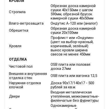
КРОВЛЯ
Обрезная доска камерной
сушки 40х150мм с шагом
Стропила
590мм, обрезной брусок
камерной сушки 40х50мм
Влаго-ветрозащита
Ондутис А-120 или (аналог)
Обрезная доска камерной
Обрешетка
сушки 20х100мм
Профлист или «Ондулин»
(цвет на выбор-красный,
Кровля
коричневый, зелёный)
вынос кровли ширина
свесов не менее 450мм
ОТДЕЛКА
OSB плита или половая
Чистовой пол
доска 27мм
Внешняя и внутренняя
OSB плита или вагонка 12,5
отделка стен
Наружная отделка
Доска 90x17/140x17 - 500
елочкой
рублей за кв.м.
Входная металлическая
Двери
утеплённая, межкомнатные-
филёнчатые без фурнитуры
Однокамерные