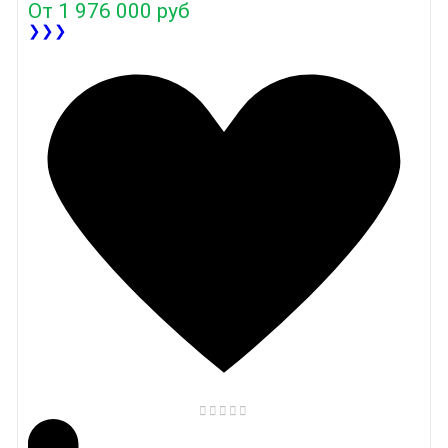
От
1 976 000 руб
❯❯❯