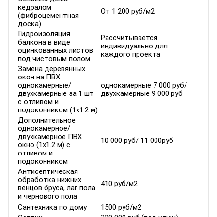
кедралом
От 1 200 руб/м2
(фиброцементная
доска)
Гидроизоляция
Рассчитывается
балкона в виде
индивидуально для
оцинкованных листов
каждого проекта
под чистовым полом
Замена деревянных
окон на ПВХ
однокамерные/
однокамерные 7 000 руб/
двухкамерные за 1 шт
двухкамерные 9 000 руб
с отливом и
подоконником (1х1.2 м)
Дополнительное
однокамерное/
двухкамерное ПВХ
10 000 руб/ 11 000руб
окно (1х1.2 м) с
отливом и
подоконником
Антисептическая
обработка нижних
410 руб/м2
венцов бруса, лаг пола
и чернового пола
Сантехника по дому
1500 руб/м2