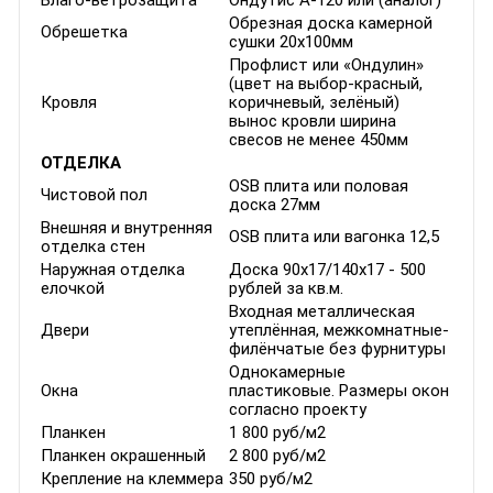
Влаго-ветрозащита
Ондутис А-120 или (аналог)
Обрезная доска камерной
Обрешетка
сушки 20х100мм
Профлист или «Ондулин»
(цвет на выбор-красный,
Кровля
коричневый, зелёный)
вынос кровли ширина
свесов не менее 450мм
ОТДЕЛКА
OSB плита или половая
Чистовой пол
доска 27мм
Внешняя и внутренняя
OSB плита или вагонка 12,5
отделка стен
Наружная отделка
Доска 90x17/140x17 - 500
елочкой
рублей за кв.м.
Входная металлическая
Двери
утеплённая, межкомнатные-
филёнчатые без фурнитуры
Однокамерные
Окна
пластиковые. Размеры окон
согласно проекту
Планкен
1 800 руб/м2
Планкен окрашенный
2 800 руб/м2
Крепление на клеммера
350 руб/м2