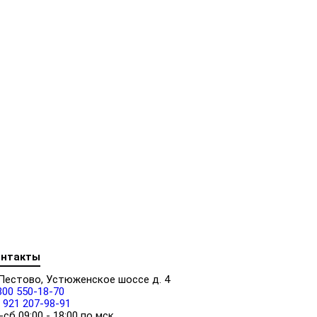
онтакты
 Пестово, Устюженское шоссе д. 4
800 550-18-70
 921 207-98-91
-сб 09:00 - 18:00 по мск