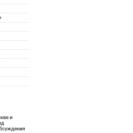
й
кве и
зд
обсуждения