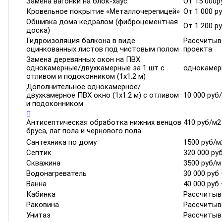
Замена вагонки на блок-хаус
От 15 000р
Кровельное покрытие «Металлочерепицей»
От 1 000 р
Обшивка дома кедралом (фиброцементная
От 1 200 р
доска)
Гидроизоляция балкона в виде
Рассчитыв
оцинкованных листов под чистовым полом
проекта
Замена деревянных окон на ПВХ
однокамерные/двухкамерные за 1 шт с
однокамерн
отливом и подоконником (1х1.2 м)
Дополнительное однокамерное/
двухкамерное ПВХ окно (1х1.2 м) с отливом
10 000 руб
и подоконником
Антисептическая обработка нижних венцов
410 руб/м2
бруса, лаг пола и чернового пола
Сантехника по дому
1500 руб/м
Септик
320 000 ру
Скважина
3500 руб/м
Водонагреватель
30 000 руб
Ванна
40 000 руб
Кабинка
Рассчитыв
Раковина
Рассчитыв
Унитаз
Рассчитыв