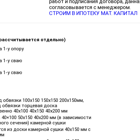
работ и подписания договора, данна
согласовывается с менеджером.
СТРОИМ В ИПОТЕКУ
МАТ. КАПИТАЛ
рассчитывается отдельно)
а 1-у опору
за 1-у сваю
за 1-у сваю
 обвязки 100х150 150х150 200х150мм,
д обвязки торцевая доска
енно 40х100 40х150 40х200 мм
 40×100 50x150 40x200 мм (в зависимости
ного сечения) камерной сушки
ся из доски камерной сушки 40х150 мм с
мм