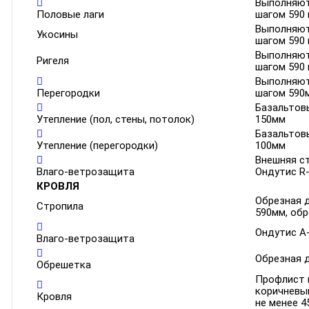
Выполняют
Половые лаги
шагом 590
Выполняют
Укосины
шагом 590
Выполняют
Ригеля
шагом 590
Выполняют
Перегородки
шагом 590
Базальтов
Утепление (пол, стены, потолок)
150мм
Базальтов
Утепление (перегородки)
100мм
Внешняя ст
Влаго-ветрозащита
Ондутис R-
КРОВЛЯ
Обрезная 
Стропила
590мм, об
Ондутис А-
Влаго-ветрозащита
Обрезная 
Обрешетка
Профлист и
коричневый
Кровля
не менее 