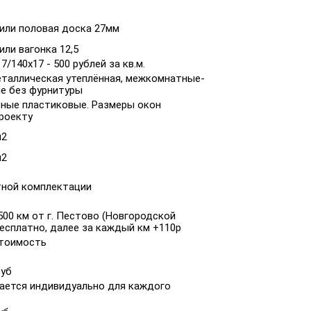
 или половая доска 27мм
или вагонка 12,5
7/140x17 - 500 рублей за кв.м.
еталлическая утеплённая, межкомнатные-
е без фурнитуры
ные пластиковые. Размеры окон
проекту
м2
м2
тной комплектации
00 км от г. Пестово (Новгородской
есплатно, далее за каждый км +110р
стоимость
руб
ается индивидуально для каждого