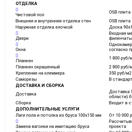
ОТДЕЛКА
OSB плита
Чистовой пол
Внешняя и внутренняя отделка стен
OSB плита 
Наружная отделка елочкой
Доска 90x1
Входная м
Двери
филёнчаты
Однокамер
Окна
согласно 
1 800 руб/
Планкен
Планкен окрашенный
2 800 руб/
Крепление на клеммера
350 руб/м2
Саморезы
В стандар
ДОСТАВКА И СБОРКА
Доставка 5
Доставка
области) б
Сборка
Входит в 
ДОПОЛНИТЕЛЬНЫЕ УСЛУГИ
Лаги пола и потолка из бруса 100х150 мм
От 10 000 
Рассчитыв
Замена вагонки на имитацию бруса
проекта