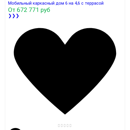
Мобильный каркасный дом 6 на 4,6 с террасой
От
672 771 руб
❯❯❯