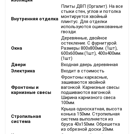
изоляция
Плиты ДВП (Оргалит). На все
стыки стен, углов и потолка
монтируется хвойный
Внутренняя отделка
плинтус. Для отделки
используются оцинкованные
гвозди.
Деревянные, двойное
остекление. С фурнитурой.
Окна
Размеры 800х800мм. (1шт),
600х600мм.(1шт), 400х400мм.
(1шт)
Двери
Входная дверь деревянная
Электрика
Входит в стоимость
Фронтоны каркасные,
зашиваются хвойной
Фронтоны и
вагонкой. Карнизные свесы
карнизные свесы
подшиваются вагонкой.
Ширина карнизного свеса
100мм.
Крыша односкатная, высота
конька 150мм. Стропильная
Стропильная
система выполняется из
система
бруса 40х150мм. Обрешетка
из обрезной доски 20мм.