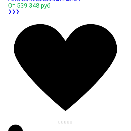
От
539 348 руб
❯❯❯