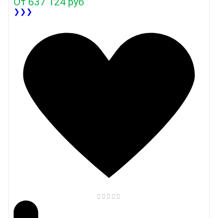
От
637 124 руб
❯❯❯