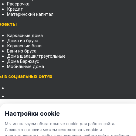
Рассрочка
Кредит
Материнский капитал
роекты
Каркасные дома
Дома из бруса
Каркасные бани
Бани из бруса
Дома шалаши/треугольные
Дома Барнхаус
Мобильные дома
ы в социальных сетях
Категории
Барнхаусы
Настройки cookie
Дома афрейм
Бани
Мы используем обязательные cookie для работы сайта.
Каркасные дома
С вашего согласия можем использовать cookie и
Дома из бруса
идентификаторы, чтобы анализировать работу сайта, подбирать