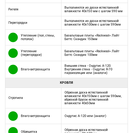
Выполняются из доски естественной
Ригеля
влажности 40х150 мм с шагом 590 мм
Выполняются из доски естественной
Перегородки
влажности 40х100мм с шагом 590мм
Утепление (пол, стены,
Базальтовые плиты «Rockwool» Лайт
потолок)
Баттс Скандик 150мм
Утепление
Базальтовые плиты «Rockwool» Лайт
(перегородки)
Баттс Скандик 100мм
Внешняя стена - Ондутис А-120.
Влаго-ветрозащита
Внутренняя стена - Ондутис R-70
пароизоляция или (аналоги)
КРОВЛЯ
Обрезная доска естественной
влажности 40х150мм с шагом 590мм,
Стропила
обрезной брусок естественной
влажности 40х50мм
Влаго-ветрозащита
Ондутис А-120 или (аналог)
Обрезная доска естественной
Обрешетка