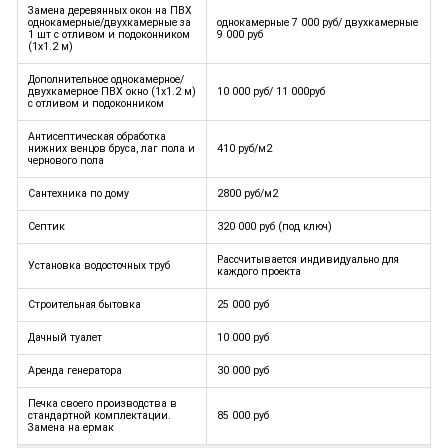
Замена деревянных окон на ПВХ
однокамерные/двухкамерные за
однокамерные 7 000 руб/ двухкамерные
1 шт с отливом и подоконником
9 000 руб
(1х1.2 м)
Дополнительное однокамерное/
двухкамерное ПВХ окно (1х1.2 м)
10 000 руб/ 11 000руб
с отливом и подоконником
Антисептическая обработка
нижних венцов бруса, лаг пола и
410 руб/м2
чернового пола
Сантехника по дому
2800 руб/м2
Септик
320 000 руб (под ключ)
Рассчитывается индивидуально для
Установка водосточных труб
каждого проекта
Строительная бытовка
25 000 руб
Дачный туалет
10 000 руб
Аренда генератора
30 000 руб
Печка своего производства в
стандартной комплектации.
85 000 руб
Замена на ермак