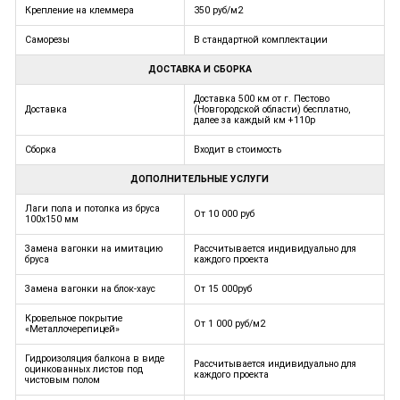
Крепление на клеммера
350 руб/м2
Саморезы
В стандартной комплектации
ДОСТАВКА И СБОРКА
Доставка 500 км от г. Пестово
Доставка
(Новгородской области) бесплатно,
далее за каждый км +110р
Сборка
Входит в стоимость
ДОПОЛНИТЕЛЬНЫЕ УСЛУГИ
Лаги пола и потолка из бруса
От 10 000 руб
100х150 мм
Замена вагонки на имитацию
Рассчитывается индивидуально для
бруса
каждого проекта
Замена вагонки на блок-хаус
От 15 000руб
Кровельное покрытие
От 1 000 руб/м2
«Металлочерепицей»
Гидроизоляция балкона в виде
Рассчитывается индивидуально для
оцинкованных листов под
каждого проекта
чистовым полом