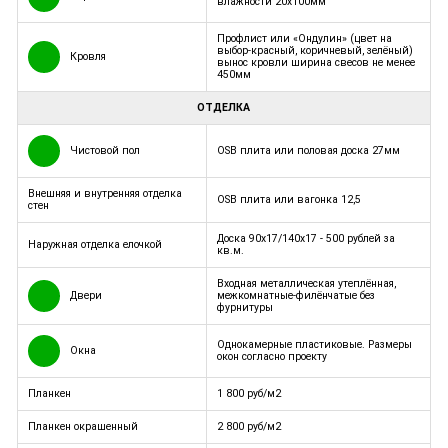
влажности 20х100мм
Профлист или «Ондулин» (цвет на
выбор-красный, коричневый, зелёный)
Кровля
вынос кровли ширина свесов не менее
450мм
ОТДЕЛКА
Чистовой пол
OSB плита или половая доска 27мм
Внешняя и внутренняя отделка
OSB плита или вагонка 12,5
стен
Доска 90x17/140x17 - 500 рублей за
Наружная отделка елочкой
кв.м.
Входная металлическая утеплённая,
Двери
межкомнатные-филёнчатые без
фурнитуры
Однокамерные пластиковые. Размеры
Окна
окон согласно проекту
Планкен
1 800 руб/м2
Планкен окрашенный
2 800 руб/м2