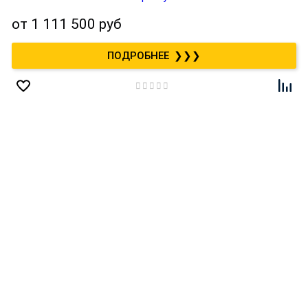
от
1 111 500 руб
❯❯❯