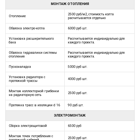
МОНТАЖ ОТОПЛЕНИЯ
2500 руб/м2, стоимость колта
Отопление
расчитывается отдельно
Обвязка электро-котла
6000 руб шт.
Установка расширительного
Рассчитывается индивидуально для
бака
каждого проекта.
Обвязка гидравлики системы
Рассчитывается индивидуально для
отопления
каждого проекта.
Пусконаладка
5000 руб шт.
Установка радиатора с
4000 руб шт.
протяжкой трассы
Монтаж коллекторной грибенки
2500 руб шт.
на радиаторную сеть
Протяжка трасс в изоляции d 16
90 руб шт.
ЭЛЕКТРОМОНТАЖ
Сборка электрощитовой
6500 руб
Монтаж точек потребления с
2500 руб шт.
протяжкой кабелей