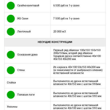
Свайно-винтовой
6 500 руб за 1-у сваю
ЖБ Сваи
7 500 руб за 1-у сваю
Ленточный
20 000 м3
НЕСУЩИЕ КОНСТРУКЦИИ
Первый ряд обвязки 100х150 150х150
200х150мм, второй ряд обвязки
Основание дома
торцевая доска соответственно 40х100
40х150 40х200 мм
Из каркаса 40×100 50x150 40x200 мм
Стены
(в зависимости от выбранного сечения)
естественной влажности
Выполняются из доски естественной
Стойки
влажности 40х150 мм с шагом 590мм
Выполняются из доски естественной
Половые лаги
влажности 40х150 мм с шагом 590 мм
Выполняются из доски естественной
Укосины
влажности 40х100 мм с шагом 590 мм