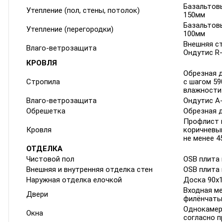
Базальтов
Утепление (пол, стены, потолок)
150мм
Базальтов
Утепление (перегородки)
100мм
Внешняя ст
Влаго-ветрозащита
Ондутис R-
КРОВЛЯ
Обрезная 
Стропила
с шагом 59
влажности
Влаго-ветрозащита
Ондутис А-
Обрешетка
Обрезная 
Профлист и
Кровля
коричневый
не менее 
ОТДЕЛКА
Чистовой пол
OSB плита
Внешняя и внутренняя отделка стен
OSB плита 
Наружная отделка елочкой
Доска 90x1
Входная м
Двери
филёнчаты
Однокамер
Окна
согласно 