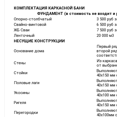
КОМПЛЕКТАЦИЯ КАРКАСНОЙ БАНИ
ФУНДАМЕНТ (в стоимость не входит и 
Опорно-столбчатый
3 500 руб з
Свайно-винтовой
6 500 руб 
ЖБ Сваи
7 500 руб 
Ленточный
20 000 м3
НЕСУЩИЕ КОНСТРУКЦИИ
Первый ряд
Основание дома
второй ря
соответств
Из каркаса
Стены
от выбран
Выполняют
Стойки
40х150 мм
Выполняют
Половые лаги
40х150 мм 
Выполняют
Укосины
40х100 мм 
Выполняют
Ригеля
40х150 мм 
Выполняют
Перегородки
40х100мм 