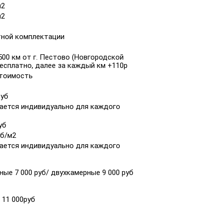
м2
м2
тной комплектации
00 км от г. Пестово (Новгородской
есплатно, далее за каждый км +110р
стоимость
руб
ается индивидуально для каждого
уб
уб/м2
ается индивидуально для каждого
ые 7 000 руб/ двухкамерные 9 000 руб
/ 11 000руб