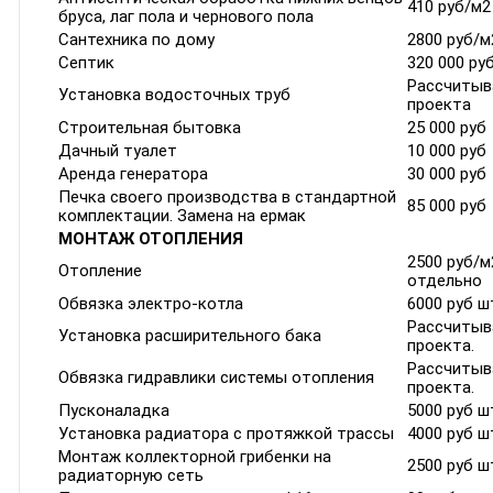
410 руб/м2
бруса, лаг пола и чернового пола
Сантехника по дому
2800 руб/м
Септик
320 000 ру
Рассчитыв
Установка водосточных труб
проекта
Строительная бытовка
25 000 руб
Дачный туалет
10 000 руб
Аренда генератора
30 000 руб
Печка своего производства в стандартной
85 000 руб
комплектации. Замена на ермак
МОНТАЖ ОТОПЛЕНИЯ
2500 руб/
Отопление
отдельно
Обвязка электро-котла
6000 руб ш
Рассчитыв
Установка расширительного бака
проекта.
Рассчитыв
Обвязка гидравлики системы отопления
проекта.
Пусконаладка
5000 руб ш
Установка радиатора с протяжкой трассы
4000 руб ш
Монтаж коллекторной грибенки на
2500 руб ш
радиаторную сеть