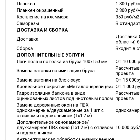
Планкен
1 800 руб/
Планкен окрашенный
2 800 руб/
Крепление на клеммера
350 руб/м2
Саморезы
В стандар
ДОСТАВКА И СБОРКА
Доставка 5
Доставка
области) б
Сборка
Входит в 
ДОПОЛНИТЕЛЬНЫЕ УСЛУГИ
Лаги пола и потолка из бруса 100х150 мм
От 10 000 
Рассчитыв
Замена вагонки на имитацию бруса
проекта
Замена вагонки на блок-хаус
От 15 000р
Кровельное покрытие «Металлочерепицей»
От 1 000 р
Гидроизоляция балкона в виде
Рассчитыв
оцинкованных листов под чистовым полом
проекта
Замена деревянных окон на ПВХ
однокамерные/двухкамерные за 1 шт с
однокамерн
отливом и подоконником (1х1.2 м)
Дополнительное однокамерное/
двухкамерное ПВХ окно (1х1.2 м) с отливом
10 000 руб
и подоконником
Антисептическая обработка нижних венцов