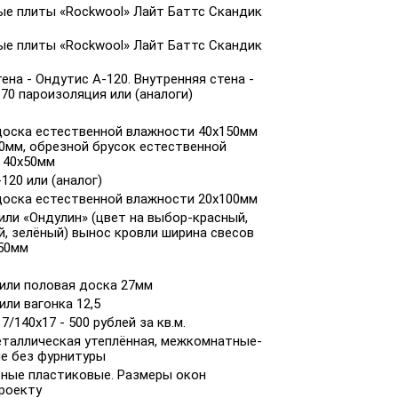
ые плиты «Rockwool» Лайт Баттс Скандик
ые плиты «Rockwool» Лайт Баттс Скандик
ена - Ондутис А-120. Внутренняя стена -
70 пароизоляция или (аналоги)
доска естественной влажности 40х150мм
0мм, обрезной брусок естественной
 40х50мм
120 или (аналог)
доска естественной влажности 20х100мм
ли «Ондулин» (цвет на выбор-красный,
, зелёный) вынос кровли ширина свесов
450мм
 или половая доска 27мм
или вагонка 12,5
7/140x17 - 500 рублей за кв.м.
еталлическая утеплённая, межкомнатные-
е без фурнитуры
ные пластиковые. Размеры окон
проекту