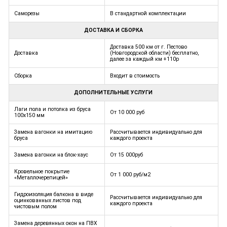
Саморезы
В стандартной комплектации
ДОСТАВКА И СБОРКА
Доставка 500 км от г. Пестово
Доставка
(Новгородской области) бесплатно,
далее за каждый км +110р
Сборка
Входит в стоимость
ДОПОЛНИТЕЛЬНЫЕ УСЛУГИ
Лаги пола и потолка из бруса
От 10 000 руб
100х150 мм
Замена вагонки на имитацию
Рассчитывается индивидуально для
бруса
каждого проекта
Замена вагонки на блок-хаус
От 15 000руб
Кровельное покрытие
От 1 000 руб/м2
«Металлочерепицей»
Гидроизоляция балкона в виде
Рассчитывается индивидуально для
оцинкованных листов под
каждого проекта
чистовым полом
Замена деревянных окон на ПВХ