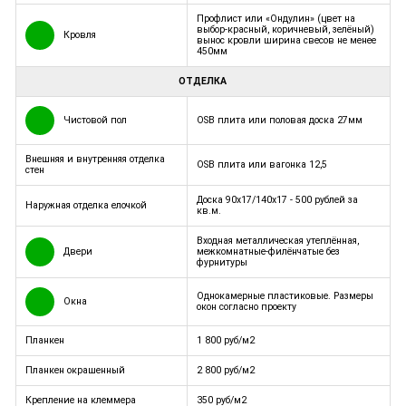
Профлист или «Ондулин» (цвет на
выбор-красный, коричневый, зелёный)
Кровля
вынос кровли ширина свесов не менее
450мм
ОТДЕЛКА
Чистовой пол
OSB плита или половая доска 27мм
Внешняя и внутренняя отделка
OSB плита или вагонка 12,5
стен
Доска 90x17/140x17 - 500 рублей за
Наружная отделка елочкой
кв.м.
Входная металлическая утеплённая,
Двери
межкомнатные-филёнчатые без
фурнитуры
Однокамерные пластиковые. Размеры
Окна
окон согласно проекту
Планкен
1 800 руб/м2
Планкен окрашенный
2 800 руб/м2
Крепление на клеммера
350 руб/м2