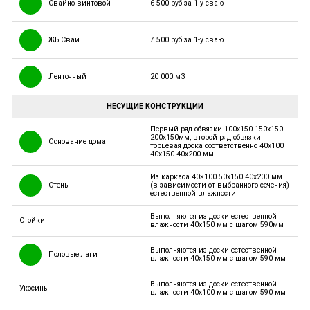
Свайно-винтовой
6 500 руб за 1-у сваю
ЖБ Сваи
7 500 руб за 1-у сваю
Ленточный
20 000 м3
НЕСУЩИЕ КОНСТРУКЦИИ
Первый ряд обвязки 100х150 150х150
200х150мм, второй ряд обвязки
Основание дома
торцевая доска соответственно 40х100
40х150 40х200 мм
Из каркаса 40×100 50x150 40x200 мм
Стены
(в зависимости от выбранного сечения)
естественной влажности
Выполняются из доски естественной
Стойки
влажности 40х150 мм с шагом 590мм
Выполняются из доски естественной
Половые лаги
влажности 40х150 мм с шагом 590 мм
Выполняются из доски естественной
Укосины
влажности 40х100 мм с шагом 590 мм