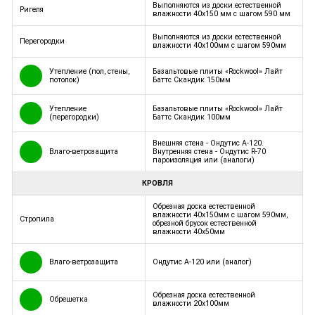
Выполняются из доски естественной
Ригеля
влажности 40х150 мм с шагом 590 мм
Выполняются из доски естественной
Перегородки
влажности 40х100мм с шагом 590мм
Утепление (пол, стены,
Базальтовые плиты «Rockwool» Лайт
потолок)
Баттс Скандик 150мм
Утепление
Базальтовые плиты «Rockwool» Лайт
(перегородки)
Баттс Скандик 100мм
Внешняя стена - Ондутис А-120.
Влаго-ветрозащита
Внутренняя стена - Ондутис R-70
пароизоляция или (аналоги)
КРОВЛЯ
Обрезная доска естественной
влажности 40х150мм с шагом 590мм,
Стропила
обрезной брусок естественной
влажности 40х50мм
Влаго-ветрозащита
Ондутис А-120 или (аналог)
Обрезная доска естественной
Обрешетка
влажности 20х100мм