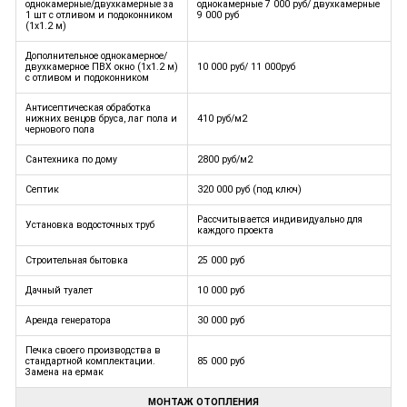
однокамерные/двухкамерные за
однокамерные 7 000 руб/ двухкамерные
1 шт с отливом и подоконником
9 000 руб
(1х1.2 м)
Дополнительное однокамерное/
двухкамерное ПВХ окно (1х1.2 м)
10 000 руб/ 11 000руб
с отливом и подоконником
Антисептическая обработка
нижних венцов бруса, лаг пола и
410 руб/м2
чернового пола
Сантехника по дому
2800 руб/м2
Септик
320 000 руб (под ключ)
Рассчитывается индивидуально для
Установка водосточных труб
каждого проекта
Строительная бытовка
25 000 руб
Дачный туалет
10 000 руб
Аренда генератора
30 000 руб
Печка своего производства в
стандартной комплектации.
85 000 руб
Замена на ермак
МОНТАЖ ОТОПЛЕНИЯ