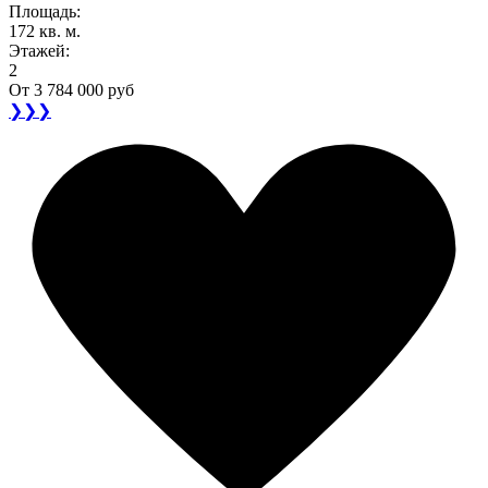
Площадь:
172 кв. м.
Этажей:
2
От
3 784 000 руб
❯❯❯