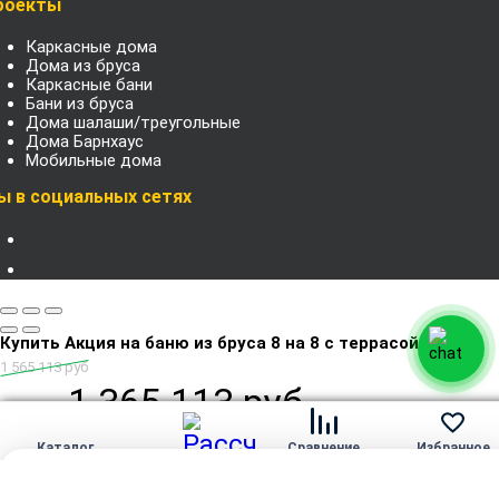
роекты
Каркасные дома
Дома из бруса
Каркасные бани
Бани из бруса
Дома шалаши/треугольные
Дома Барнхаус
Мобильные дома
ы в социальных сетях
Купить Акция на баню из бруса 8 на 8 с террасой
1 565 113 руб
1 365 113 руб
Цена:
Заказать проект
Каталог
Сравнение
Избранное
Категории
Барнхаусы
Настройки cookie
Дома афрейм
Рассчитать