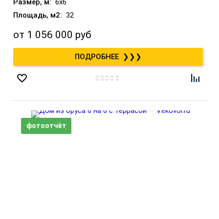
6x6
32
от
1 056 000 руб
❯❯❯