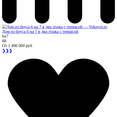
Дом из бруса 6 на 7 в два этажа с террасой
6x7
68
От
1 496 000 руб
❯❯❯