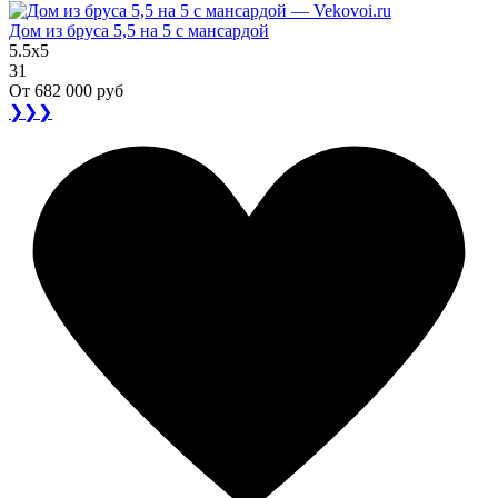
Дом из бруса 5,5 на 5 с мансардой
5.5x5
31
От
682 000 руб
❯❯❯