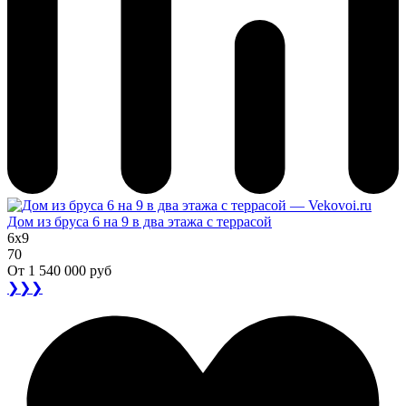
Дом из бруса 6 на 9 в два этажа с террасой
6x9
70
От
1 540 000 руб
❯❯❯