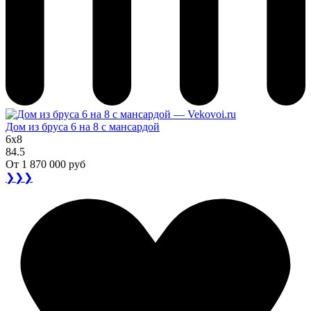
Дом из бруса 6 на 8 с мансардой
6x8
84.5
От
1 870 000 руб
❯❯❯