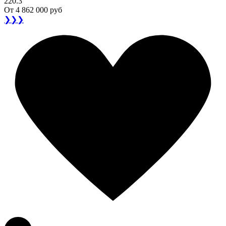
220.3
От
4 862 000 руб
❯❯❯