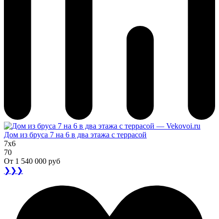
Дом из бруса 7 на 6 в два этажа с террасой
7x6
70
От
1 540 000 руб
❯❯❯