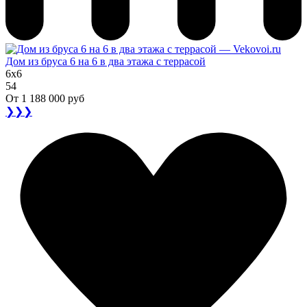
Дом из бруса 6 на 6 в два этажа с террасой
6x6
54
От
1 188 000 руб
❯❯❯