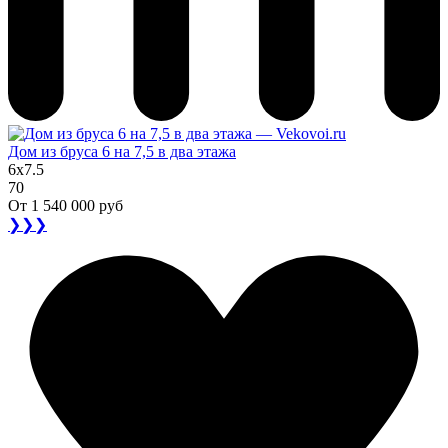
Дом из бруса 6 на 7,5 в два этажа
6x7.5
70
От
1 540 000 руб
❯❯❯