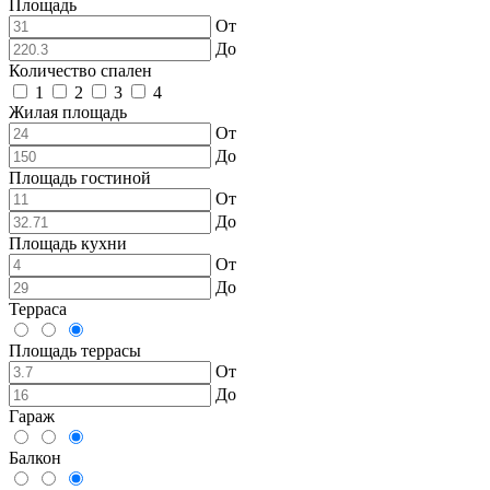
Площадь
От
До
Количество спален
1
2
3
4
Жилая площадь
От
До
Площадь гостиной
От
До
Площадь кухни
От
До
Терраса
Площадь террасы
От
До
Гараж
Балкон