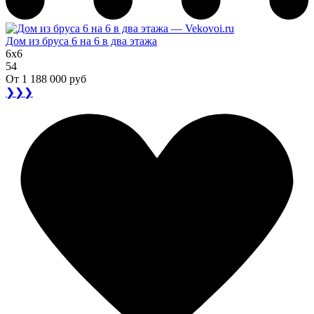
Дом из бруса 6 на 6 в два этажа
6x6
54
От
1 188 000 руб
❯❯❯