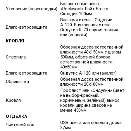
Базальтовые плиты
Утепление (перегородки)
«Rockwool» Лайт Баттс
Скандик 100мм
Внешняя стена - Ондутис
А-120. Внутренняя стена -
Влаго-ветрозащита
Ондутис R-70 пароизоляция
или (аналоги)
КРОВЛЯ
Обрезная доска естественной
влажности 40х150мм с шагом
Стропила
590мм, обрезной брусок
естественной влажности
40х50мм
Влаго-ветрозащита
Ондутис А-120 или (аналог)
Обрезная доска естественной
Обрешетка
влажности 20х100мм
Профлист или «Ондулин» (цвет
на выбор-красный,
Кровля
коричневый, зелёный) вынос
кровли ширина свесов не
менее 450мм
ОТДЕЛКА
OSB плита или половая доска
Чистовой пол
27мм