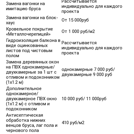
Рассчитывается
Замена вагонки на
индивидуально для каждого
имитацию бруса
проекта
Замена вагонки на блок-
От 15 000руб
хаус
Кровельное покрытие
От 1 000 руб/м2
«Металлочерепицей»
Гидроизоляция балкона в
Рассчитывается
виде оцинкованных
индивидуально для каждого
листов под чистовым
проекта
полом
Замена деревянных окон
на ПВХ однокамерные/
однокамерные 7 000 руб/
двухкамерные за 1 шт с
двухкамерные 9 000 руб
отливом и подоконником
(1х1.2 м)
Дополнительное
однокамерное/
двухкамерное ПВХ окно
10 000 руб/ 11 000руб
(1х1.2 м) с отливом и
подоконником
Антисептическая
обработка нижних
410 руб/м2
венцов бруса, лаг пола и
чернового пола