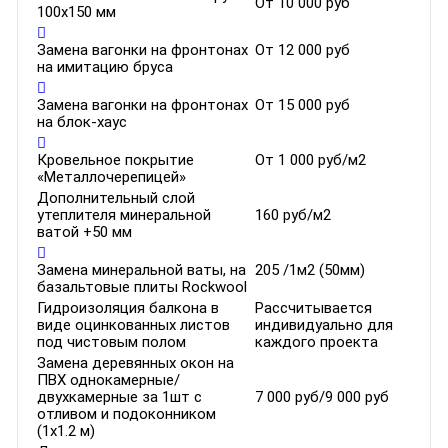
От 10 000 руб
100х150 мм
Замена вагонки на фронтонах
От 12 000 руб
на имитацию бруса
Замена вагонки на фронтонах
От 15 000 руб
на блок-хаус
Кровельное покрытие
От 1 000 руб/м2
«Металлочерепицей»
Дополнительный слой
утеплителя минеральной
160 руб/м2
ватой +50 мм
Замена минеральной ваты, на
205 /1м2 (50мм)
базальтовые плиты Rockwool
Гидроизоляция балкона в
Рассчитывается
виде оцинкованных листов
индивидуально для
под чистовым полом
каждого проекта
Замена деревянных окон на
ПВХ однокамерные/
двухкамерные за 1шт с
7 000 руб/9 000 руб
отливом и подоконником
(1х1.2 м)