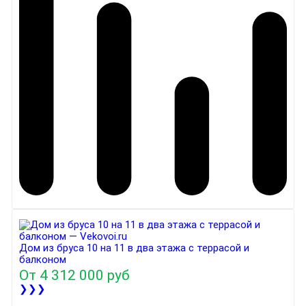
Дом из бруса 10 на 11 в два этажа с террасой и
балконом
От
4 312 000 руб
❯❯❯