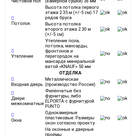
Чистовой пол
(камерной сушки) 36 мм
Высота потолка первого
этажа 2.35 м (+/-5 см) 17
рядов бруса
Потолок
Высота потолка
второго этажа 2.30 м
(+/-5 см)
Утепление пола,
потолка, мансарды,
фронтонов и
Утепление
перегородок на
мансарде минеральной
ватой «KNAUF» 50 мм
ОТДЕЛКА
Металлическая
Входная дверь
(производство Россия)
Филёнчатые без
фурнитуры, либо
Двери
ELPORTA c фурнитурой
межкомнатные
PUNTO
Однокамерные
пластиковые. Размеры
Окна
окон согласно проекту
На оконные и дверные
проёмы