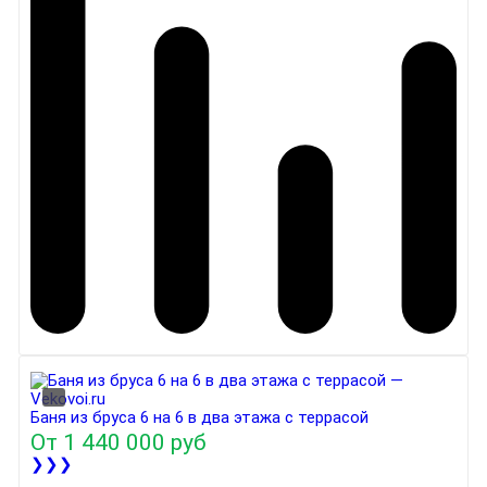
Баня из бруса 6 на 6 в два этажа с террасой
От
1 440 000 руб
❯❯❯