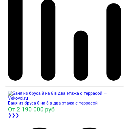
Баня из бруса 8 на 6 в два этажа с террасой
От
2 190 000 руб
❯❯❯