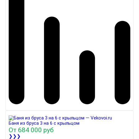
Баня из бруса 3 на 6 с крыльцом
От
684 000 руб
❯❯❯