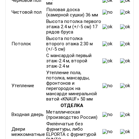
Черновой пол
мм
Половая доска
Чистовой пол
(камерной сушки) 36 мм
Высота потолка первого
этажа 2.4 м (+/-5 см) 17
рядов бруса
Высота потолка
Потолок
второго этажа 2.30 м
(+/-5 см)
С мансардой первый
этаж-2.4 м, второй
этаж-2.4 м
Утепление пола,
потолка, мансарды,
фронтонов и
Утепление
перегородок на
мансарде минеральной
ватой «KNAUF» 50 мм
ОТДЕЛКА
Металлическая
Входная дверь
(производство Россия)
Филёнчатые без
Двери
фурнитуры, либо
межкомнатные
ELPORTA c фурнитурой