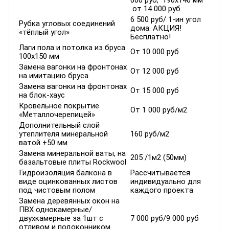
000 руб, 190х140 мм
от 14 000 руб
6 500 руб/ 1-ин угол
Рубка угловых соединений
дома. АКЦИЯ!
«тёплый угол»
Бесплатно!
Лаги пола и потолка из бруса
От 10 000 руб
100х150 мм
Замена вагонки на фронтонах
От 12 000 руб
на имитацию бруса
Замена вагонки на фронтонах
От 15 000 руб
на блок-хаус
Кровельное покрытие
От 1 000 руб/м2
«Металлочерепицей»
Дополнительный слой
утеплителя минеральной
160 руб/м2
ватой +50 мм
Замена минеральной ваты, на
205 /1м2 (50мм)
базальтовые плиты Rockwool
Гидроизоляция балкона в
Рассчитывается
виде оцинкованных листов
индивидуально для
под чистовым полом
каждого проекта
Замена деревянных окон на
ПВХ однокамерные/
двухкамерные за 1шт с
7 000 руб/9 000 руб
отливом и подоконником