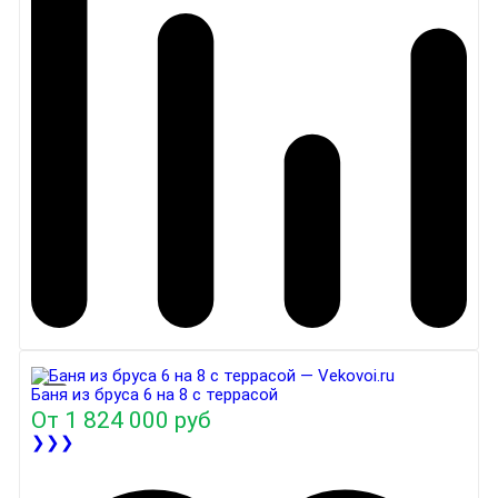
Баня из бруса 6 на 8 с террасой
От
1 824 000 руб
❯❯❯