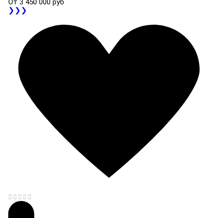
От
3 450 000 руб
❯❯❯