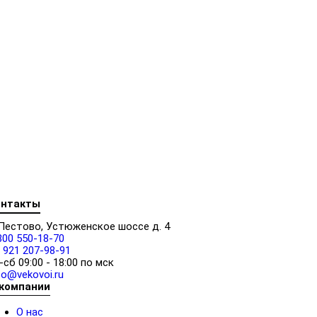
онтакты
 Пестово, Устюженское шоссе д. 4
800 550-18-70
 921 207-98-91
-сб 09:00 - 18:00 по мск
fo@vekovoi.ru
 компании
О нас