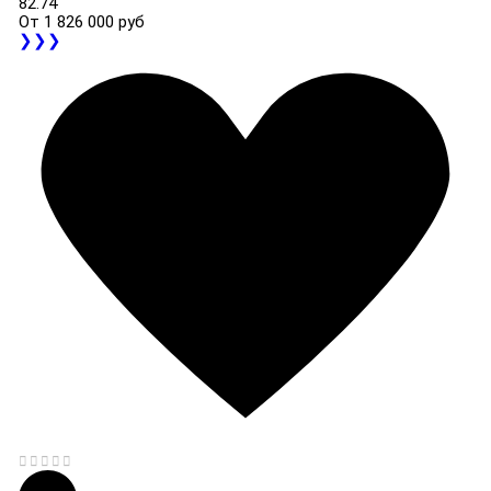
82.74
От
1 826 000 руб
❯❯❯