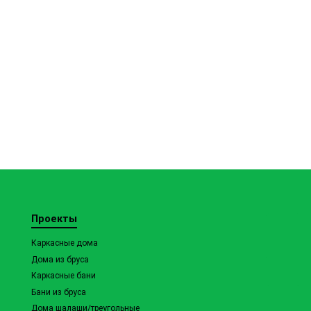
Проекты
Каркасные дома
Дома из бруса
Каркасные бани
Бани из бруса
Дома шалаши/треугольные