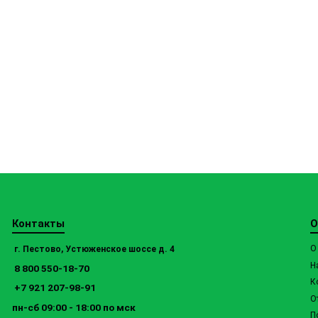
Контакты
О
О
г. Пестово, Устюженское шоссе д. 4
Н
8 800 550-18-70
К
+7 921 207-98-91
О
пн-сб 09:00 - 18:00 по мск
П