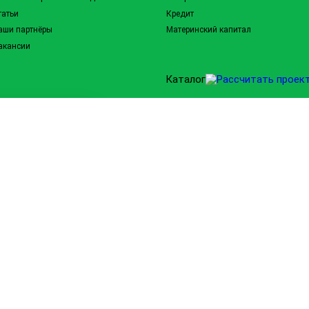
татьи
Кредит
аши партнёры
Материнский капитал
акансии
Каталог
торы, чтобы
шать рекламные
 все