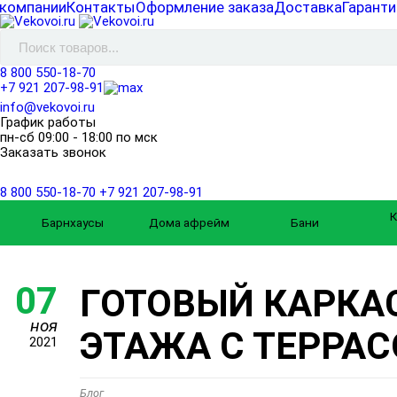
 компании
Контакты
Оформление заказа
Доставка
Гаранти
8 800 550-18-70
+7 921 207-98-91
info@vekovoi.ru
График работы
пн-сб 09:00 - 18:00 по мск
Заказать звонок
8 800 550-18-70
+7 921 207-98-91
К
Барнхаусы
Дома афрейм
Бани
07
ГОТОВЫЙ КАРКАС
ноя
ЭТАЖА С ТЕРРА
2021
Блог