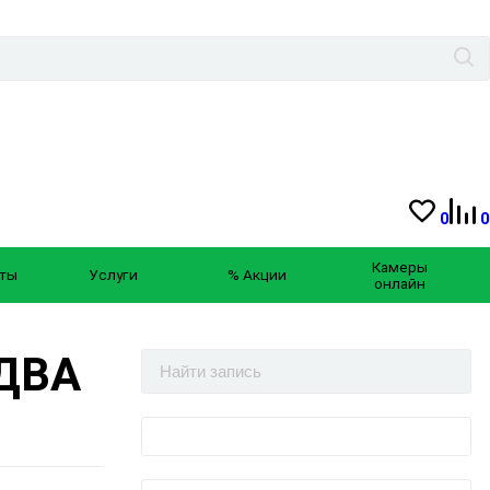
0
0
Камеры
ты
Услуги
% Акции
онлайн
 ДВА