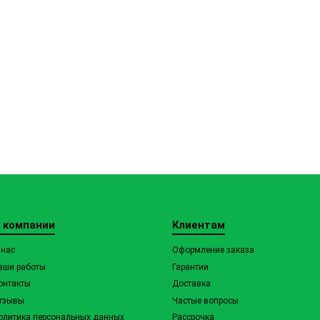
 компании
Клиентам
 нас
Оформление заказа
аши работы
Гарантии
онтакты
Доставка
тзывы
Частые вопросы
олитика персональных данных
Рассрочка