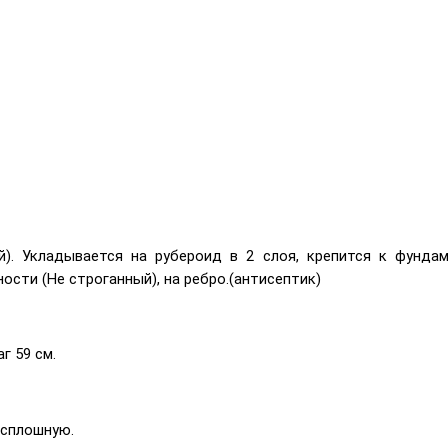
й). Укладывается на рубероид в 2 слоя, крепится к фунда
ности (Не строганный), на ребро.(антисептик)
г 59 см.
всплошную.